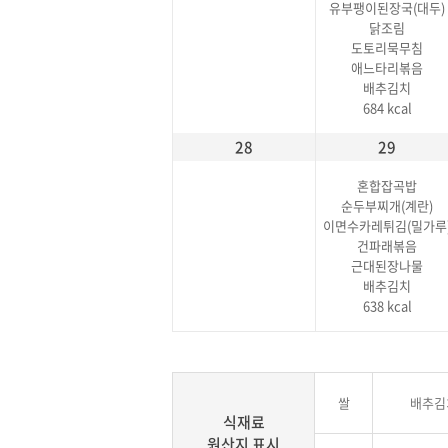
유부팽이된장국(대두)
닭조림
도토리묵무침
애느타리볶음
배추김치
684 kcal
28
29
혼합잡곡밥
순두부찌개(계란)
이면수카레튀김(밀가루
건파래볶음
근대된장나물
배추김치
638 kcal
쌀
배추김
식재료
원산지 표시