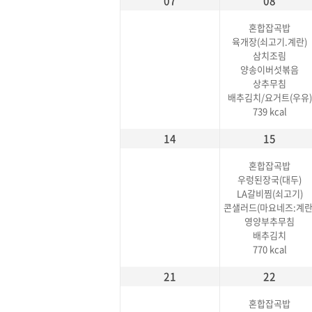
07
08
혼합잡곡밥
육개장(쇠고기.계란)
삼치조림
양송이버섯볶음
상추무침
배추김치/요거트(우유)
739 kcal
14
15
혼합잡곡밥
우렁된장국(대두)
LA갈비찜(쇠고기)
콘샐러드(마요네즈:계란
영양부추무침
배추김치
770 kcal
21
22
혼합잡곡밥