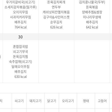
우거지갈비국(쇠고기)
돈육김치찌개
김치콩나물국(두부)
소세지감자볶음(밀가루)
연두부
돈육볶음
오이지무침
캐쉬넛피칸멸치볶음
양배추찜&쌈장
사과치커리무침
김구이&샤인머스캣
미나리무생채
배추김치
순무김치
배추김치
764 kcal
626 kcal
642 kcal
30
혼합잡곡밥
쇠고기무국
)
돈육김치찜
숙주잡채(쇠고기)
달래오이무침
배추김치
630 kcal
치
쇠고기
돼지고기
닭고기
오리고기
명태
고등어