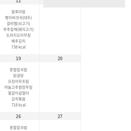
12
13
찰흑미밥
팽이버섯국(대두)
갈비찜(쇠고기)
부추잡채(돼지고기)
도라지오이무침
배추김치
738 kcal
19
20
혼합잡곡밥
닭곰탕
오징어무조림
마늘고추쌈장무침
얼갈이겉절이
김치볶음
718 kcal
26
27
혼합잡곡밥