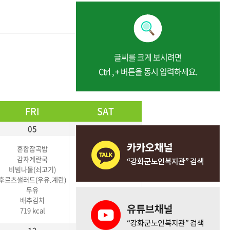
글씨를 크게 보시려면
다음달 보기
Ctrl , + 버튼을 동시 입력하세요.
FRI
SAT
05
06
혼합잡곡밥
감자계란국
비빔나물(쇠고기)
후르츠샐러드(우유.계란)
두유
배추김치
719 kcal