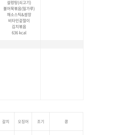
설렁탕(쇠고기)
볼어묵볶음(밀가루)
채소스틱&쌈장
비타민겉절이
김치볶음
636 kcal
갈치
오징어
조기
콩