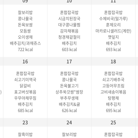
09
10
11
찰보리밥
혼합잡곡밥
혼합잡곡밥
콩나물국
시금치된장국
수제비국(밀가루)
돈육보쌈
대구콩나물찜
훈제오리
모듬쌈
감자채볶음
마카로니샐러드(계란)
오이생채
청경채겉절이
깻잎지
배추김치/과채쥬스
배추김치
배추김치
722 kcal
603 kcal
693 kcal
16
17
18
혼합잡곡밥
혼합잡곡밥
혼합잡곡밥
쇠고기미역국
콩나물국
쇠고기배추국
닭갈비
돈육불고기
고등어무조림
)
표고버섯볶음
상추쑥갓쌈*쌈장
고비새송이볶음
우무야채무침
부추무생채
탕평채
배추김치
배추김치&귤
배추김치
685 kcal
626 kcal
695 kcal
23
24
25
찰흑미밥
찰보리밥
혼합잡곡밥