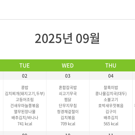
2025년 09월
TUE
WED
THU
02
03
04
콩밥
혼합잡곡밥
찰흑미밥
김치찌개(돼지고기,두부)
쇠고기무국
콩나물김치국(대두)
고등어조림
찜닭
소불고기
건새우마늘쫑볶음
단무지무침
호박새우젓볶음
열무된장나물
청경채겉절이
김구이
배추김치/바나나
김치볶음
배추김치
741 kcal
709 kcal
565 kcal