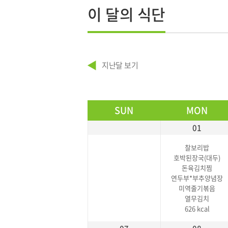
이 달의 식단
지난달 보기
SUN
MON
01
찰보리밥
호박된장국(대두)
돈육김치찜
연두부*부추양념장
미역줄기볶음
열무김치
626 kcal