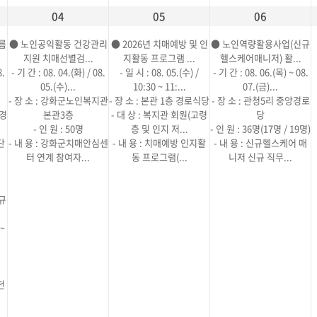
04
05
06
름
● 노인공익활동 건강관리
● 2026년 치매예방 및 인
● 노인역량활용사업(신규
지원 치매선별검...
지활동 프로그램 ...
헬스케어매니저) 활...
8.
- 기 간 : 08. 04.(화) / 08.
- 일 시 : 08. 05.(수) /
- 기 간 : 08. 06.(목) ~ 08.
05.(수)...
10:30 ~ 11:...
07.(금)...
- 장 소 : 강화군노인복지관
- 장 소 : 본관 1층 경로식당
- 장 소 : 관청5리 중앙경로
환경
본관3층
- 대 상 : 복지관 회원(고령
당
- 인 원 : 50명
층 및 인지 저...
- 인 원 : 36명(17명 / 19명)
단
- 내 용 : 강화군치매안심센
- 내 용 : 치매예방 인지활
- 내 용 : 신규헬스케어 매
터 연계 참여자...
동 프로그램(...
니저 신규 직무...
규
 ~
전