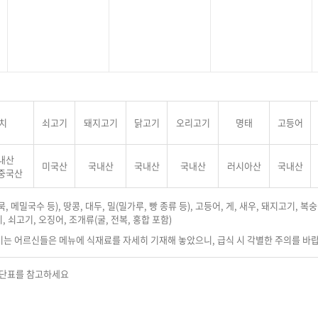
치
쇠고기
돼지고기
닭고기
오리고기
명태
고등어
국내산
미국산
국내산
국내산
국내산
러시아산
국내산
 중국산
, 메밀국수 등), 땅콩, 대두, 밀(밀가루, 빵 종류 등), 고등어, 게, 새우, 돼지고기, 복
, 쇠고기, 오징어, 조개류(굴, 전복, 홍합 포함)
이는 어르신들은 메뉴에 식재료를 자세히 기재해 놓았으니, 급식 시 각별한 주의를 바
식단표를 참고하세요