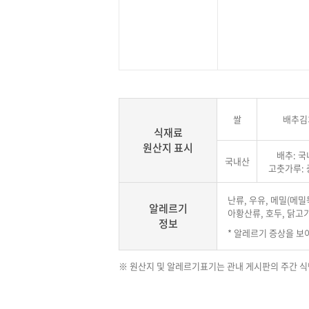
쌀
배추김
식재료
원산지 표시
배추: 
국내산
고춧가루:
난류, 우유, 메밀(메밀묵
알레르기
아황산류, 호두, 닭고기
정보
* 알레르기 증상을 보
※ 원산지 및 알레르기표기는 관내 게시판의 주간 