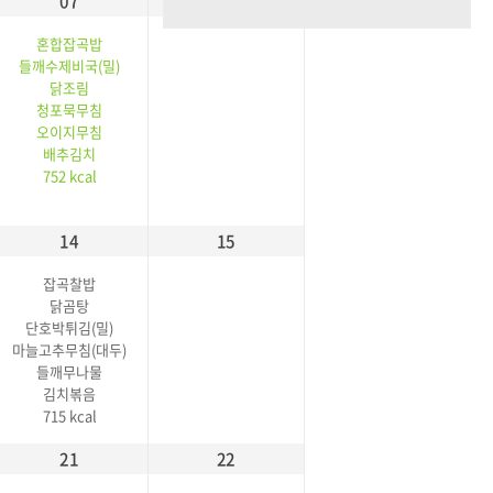
07
08
혼합잡곡밥
들깨수제비국(밀)
닭조림
청포묵무침
오이지무침
배추김치
752 kcal
14
15
잡곡찰밥
닭곰탕
단호박튀김(밀)
마늘고추무침(대두)
들깨무나물
김치볶음
715 kcal
21
22