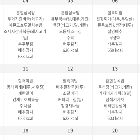
04
05
06
혼합잡곡밥
혼합잡곡밥
찰흑미밥
우거지갈비국(쇠고기)
유부국수(밀.대두.계란)
된장찌개(대두.우렁살)
아몬드호두멸치볶음
육전(쇠고기.밀.계란)
돈육보쌈&쌈장(대두)
소세지감자볶음(돼지고기.
모듬채소무침
절임배추
밀)
수박
무생채
부추무침
배추김치
배추김치
배추김치
636 kcal
659 kcal
683 kcal
11
12
13
찰흑미밥
찰흑미밥
혼합잡곡밥
동태찌개(대두.새우젓)
배추된장국(대두)
육개장(쇠고기.계란)
계란말이
소갈비찜
가자미카레튀김(밀)
건새우호박볶음
해파리무침(밀)
삼색겨자채
취나물
청경채나물
비타민겉절이
배추김치
배추김치
배추김치
688 kcal
622 kcal
603 kcal
18
19
20