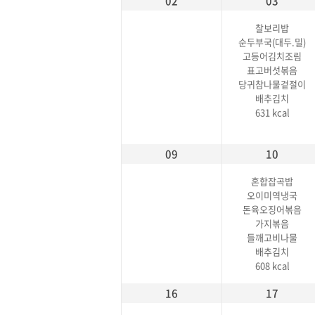
02
03
찰보리밥
순두부국(대두.밀)
고등어김치조림
표고버섯볶음
당귀참나물겉절이
배추김치
631 kcal
09
10
혼합잡곡밥
오이미역냉국
돈육오징어볶음
가지볶음
들깨고비나물
배추김치
608 kcal
16
17