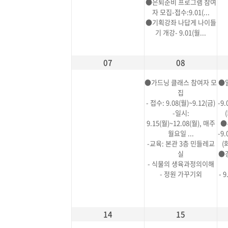
●은퇴준비 프로그램 참여
자 모집-접수:9.01(...
●기획강좌 나답게 나이들
기 개강- 9.01(월...
07
08
●가드닝 클래스 참여자 모
●
집
- 접수: 9.08(월)~9.12(금)
-9.
-일시:
(
9.15(월)~12.08(월), 매주
●
월요일 ...
-9.
-교육: 본관 3층 민들레교
(화
실
●
- 식물의 생육과정의이해
- 정원 가꾸기외
- 9
14
15