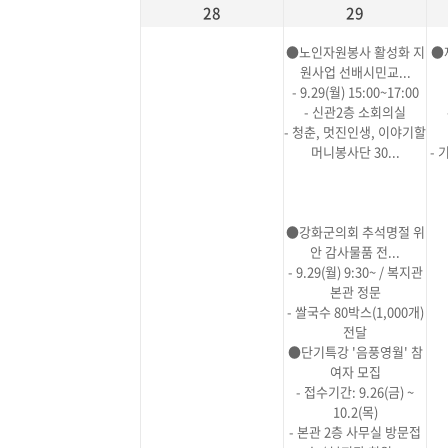
28
29
●노인자원봉사 활성화 지
●
원사업 선배시민교...
- 9.29(월) 15:00~17:00
- 신관2층 소회의실
- 청춘, 멋진인생, 이야기할
머니봉사단 30...
- 
●강화군의회 추석명절 위
안 감사물품 전...
- 9.29(월) 9:30~ / 복지관
본관 정문
- 쌀국수 80박스(1,000개)
전달
●단기특강 '음풍영월' 참
여자 모집
- 접수기간: 9.26(금) ~
10.2(목)
- 본관 2층 사무실 방문접