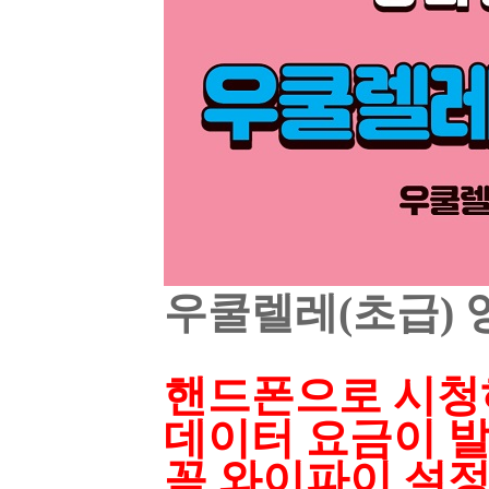
우쿨렐레(초급) 
핸드폰으로 시청
데이터 요금이 발
꼭 와이파이 설정