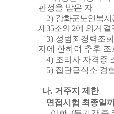
판정을 받은 자
2)
강화군노인복지관
제
35
조의
2
에 의거 결
3)
성범죄경력조회 
자에 한하여 추후 
4)
조리사 자격증 
5)
집단급식소 경
나
.
거주지 제한
면접시험 최종일
야함
.
(
동기간 중