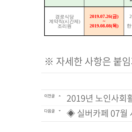
2019.07.26(
금
)
2
경로식당
~
계약직
(
시간제
)
2019.08.08(
목
)
한
조리원
※ 자세한 사항은 붙임
2019년 노인사회
이전글
◈ 실버카페 07월 
다음글