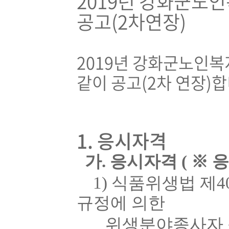
2019년 강화군노
공고(2차연장)
2019년 강화군노인
같이 공고(2차 연장)합
1. 응시자격
가
.
응시자격
(
※
1)
식품위생법 제
4
규정에 의한
위생분야종사자 등